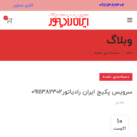
09111382302
گالری تصاویر
0
وبلاگ
خانه
دسته‌بندی نشده
دسته‌بندی نشده
سرویس پکیج ایران رادیاتور09111382302
مدیر
10
آگوست