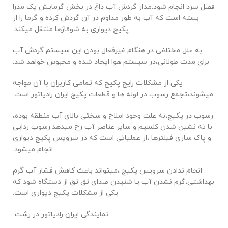
فصل سرد انجام شود.مدار گردش آب داغ در بخش گرمایش یک مدرا
بسته است که آب به طور مداوم در آن گردش کرده و گرما را از
پکیج دیواری به شوفاژها منتقل میکند.
به علل مختلفی در هنگام غیرفعال بودن این سیستم گردش آب
برای مدت طولانی،در سیستم هوا ایجاد شده و محبوس خواهد شد.
یکی از مشکلات رایج پکیج که تمامی کاربران با آن مواجه
میشوند،تجمع رسوب در لوله ها و قطعات پکیج ایران رادیاتور است.
رسوب در پکیج،به علت وجود املاح و سختی بالای آب منطقه بوده،
با ته نشین شدن کلسیم و سایر عناصر آب رخ میدهد.رسوب زدایی
و پاک سازی فیلترها ،از عملیاتی است که در سرویس پکیج دیواری
انجام میشود.
انجام ندادن سرویس پکیج ،میتواند باعث کاهش فشار آب گرم
بهداشتی،گرم نشدن آب یا شنیدن صدای تق تق از دستگاه شود که
یکی از مشکلات پکیج دیواری است.
نمایندگی ایران رادیاتور در رشت