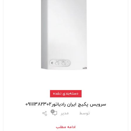
دسته‌بندی نشده
سرویس پکیج ایران رادیاتور09111382302
0
توسط
مدیر
ادامه مطلب