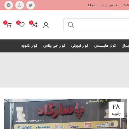
 رشت
تماس با ما
مجله
0
0
0
نرال
کولر هایسنس
کولر ایوولی
کولر جی پلاس
کولر کنوود
28
ژانویه