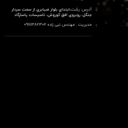
آدرس: رشت،
ابتدای بلوار ضیابری از سمت سردار
جنگل، روبروی افق کوروش، تاسیسات پاسارگاد
مدیریت : مهندس نبی زاده 09111382302