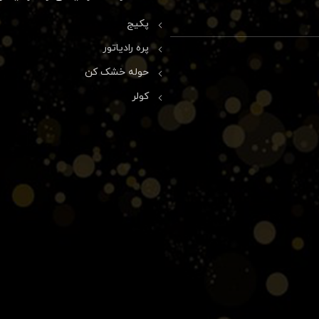
پکیج
پره رادیاتور
حوله خشک کن
کولر